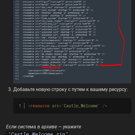
Добавьте новую строку с путем к вашему ресурсу:
<
resource
src
=
"
Castle_Welcome
"
/>
Если система в архиве — укажите
"Castle_Welcome.zip"
.