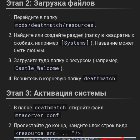
Этап 2: Загрузка файлов
Перейдите в папку
mods/deathmatch/resources
.
Найдите или создайте раздел (папку в квадратных
[Systems]
скобках, например
). Название может
быть любым.
Загрузите туда папку с ресурсом (например,
Castle_Welcome
).
deathmatch
Вернитесь в корневую папку
.
Этап 3: Активация системы
deathmatch
В папке
откройте файл
mtaserver.conf
.
Пролистайте до конца, найдите блок строк вида
<resource src="..."/>
.